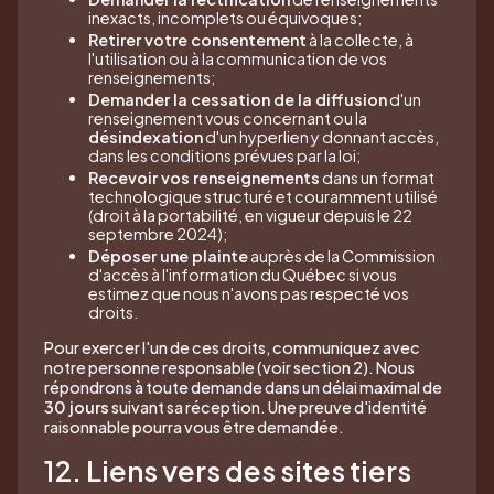
inexacts, incomplets ou équivoques;
Retirer votre consentement
à la collecte, à
l'utilisation ou à la communication de vos
renseignements;
Demander la cessation de la diffusion
d'un
renseignement vous concernant ou la
désindexation
d'un hyperlien y donnant accès,
dans les conditions prévues par la loi;
Recevoir vos renseignements
dans un format
technologique structuré et couramment utilisé
(droit à la portabilité, en vigueur depuis le 22
septembre 2024);
Déposer une plainte
auprès de la Commission
d'accès à l'information du Québec si vous
estimez que nous n'avons pas respecté vos
droits.
Pour exercer l'un de ces droits, communiquez avec
notre personne responsable (voir section 2). Nous
répondrons à toute demande dans un délai maximal de
30 jours
suivant sa réception. Une preuve d'identité
raisonnable pourra vous être demandée.
12. Liens vers des sites tiers