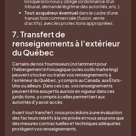
lorsque la loi nous y oblige (ordonnance d'un
tribunal, demande légitime des autorités, etc.);
Tout acquéreur éventuel
dans le cadre d'une
transaction commerciale (fusion, vente
d'actifs), avec les protections appropriées.
7. Transfert de
renseignements à l'extérieur
du Québec
Certains de nos fournisseurs (notamment pour
l'hébergement infonuagique ou les outils marketing)
peuvent stocker ou traiter vos renseignements à
l'extérieur du Québec, y compris au Canada, aux États-
Unis ou ailleurs. Dans ces cas, vos renseignements
peuvent être assujettis aux lois en vigueur dans ces
juridictions, y compris à celles permettant aux
autorités d'y avoir accès.
Avant tout transfert, nous procédons à une évaluation
des facteurs relatifs à la vie privée et nous assurons que
des mesures contractuelles et techniques adéquates
protègent vos renseignements.