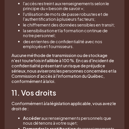
l'accès restreint aux renseignements selon le
principe du « besoin de savoir »;
l'utilisation de mots de passe robustes et de
l'authentification à plusieurs facteurs;
le chiffrement des données sensibles en transit;
la sensibilisation et la formation continue de
notre personnel;
des ententes de confidentialité avec nos
employés et fournisseurs.
Aucune méthode de transmission ou de stockage
n'est toutefois infaillible à 100 %. En cas d'incident de
confidentialité présentant un risque de préjudice
sérieux, nous aviserons les personnes concernées et la
Commission d'accès à l'information du Québec,
conformément à la loi.
11. Vos droits
Conformément à la législation applicable, vous avez le
droit de :
Accéder
aux renseignements personnels que
nous détenons à votre sujet;
Demander la rectification
de renseignements