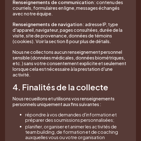
Renseignements de communication
: contenu des
courriels, formulaires en ligne, messages échangés
avec notre équipe.
Renseignements de navigation
: adresse IP, type
d'appareil, navigateur, pages consultées, durée de la
visite, site de provenance, données de témoins
(cookies). Voir la section 8 pour plus de détails.
Nous ne collectons aucun renseignement personnel
sensible (données médicales, données biométriques,
etc.) sans votre consentement explicite et seulement
lorsque cela est nécessaire à la prestation d'une
activité.
4. Finalités de la collecte
Nous recueillons et utilisons vos renseignements
personnels uniquement aux fins suivantes :
répondre à vos demandes d'information et
préparer des soumissions personnalisées;
planifier, organiser et animer les activités de
team building, de formation et de coaching
auxquelles vous ou votre organisation