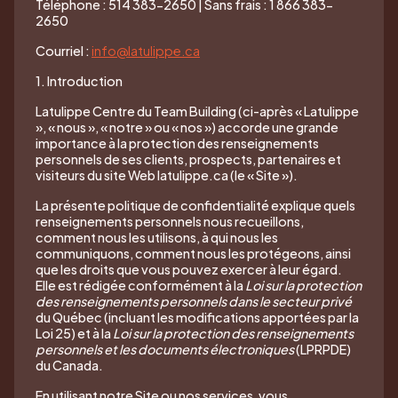
Téléphone : 514 383-2650 | Sans frais : 1 866 383-
2650
Courriel :
info@latulippe.ca
1. Introduction
Latulippe Centre du Team Building (ci-après « Latulippe
», « nous », « notre » ou « nos ») accorde une grande
importance à la protection des renseignements
personnels de ses clients, prospects, partenaires et
visiteurs du site Web latulippe.ca (le « Site »).
La présente politique de confidentialité explique quels
renseignements personnels nous recueillons,
comment nous les utilisons, à qui nous les
communiquons, comment nous les protégeons, ainsi
que les droits que vous pouvez exercer à leur égard.
Elle est rédigée conformément à la
Loi sur la protection
des renseignements personnels dans le secteur privé
du Québec (incluant les modifications apportées par la
Loi 25) et à la
Loi sur la protection des renseignements
personnels et les documents électroniques
(LPRPDE)
du Canada.
En utilisant notre Site ou nos services, vous