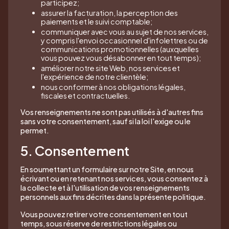
participez;
assurer la facturation, la perception des
paiements et le suivi comptable;
communiquer avec vous au sujet de nos services,
y compris l'envoi occasionnel d'infolettres ou de
communications promotionnelles (auxquelles
vous pouvez vous désabonner en tout temps);
améliorer notre site Web, nos services et
l'expérience de notre clientèle;
nous conformer à nos obligations légales,
fiscales et contractuelles.
Vos renseignements ne sont pas utilisés à d'autres fins
sans votre consentement, sauf si la loi l'exige ou le
permet.
5. Consentement
En soumettant un formulaire sur notre Site, en nous
écrivant ou en retenant nos services, vous consentez à
la collecte et à l'utilisation de vos renseignements
personnels aux fins décrites dans la présente politique.
Vous pouvez retirer votre consentement en tout
temps, sous réserve de restrictions légales ou