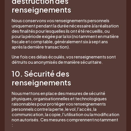
destruction des
renseignements
Nous conservons vos renseignements personnels
uniquement pendant la durée nécessaire à la réalisation
des finalités pour lesquelles ils ont été recueillis, ou
pour la période exigée par la loi (notamment en matière
fiscale et comptable, généralement six à sept ans
après la dernière transaction).
Une fois ces délais écoulés, vos renseignements sont
détruits ou anonymisés de manière sécuritaire.
10. Sécurité des
renseignements
Nous mettons en place des mesures de sécurité
physiques, organisationnelles et technologiques
raisonnables pour protéger vos renseignements
personnels contre la perte, le vol, l'accès, la
communication, la copie, l'utilisation ou la modification
non autorisés. Ces mesures comprennent notamment
: