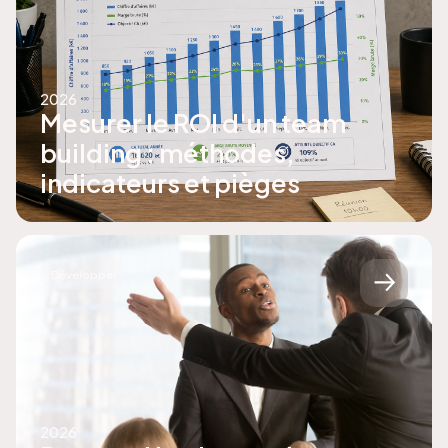
2026
Mesurer le ROI d'un team
building : méthodes,
indicateurs et pièges
Développer
2026