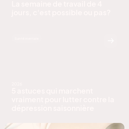
La semaine de travail de 4
jours, c'est possible ou pas?
Santé mentale
2026
5 astuces qui marchent
vraiment pour lutter contre la
dépression saisonnière