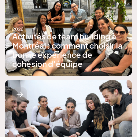
2026
Activités de team building à
Montréal : comment choisir la
bonne expérience de
cohésion d'équipe