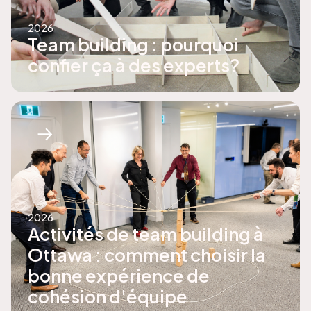
2026
Team building : pourquoi
confier ça à des experts?
2026
Activités de team building à
Ottawa : comment choisir la
bonne expérience de
cohésion d'équipe