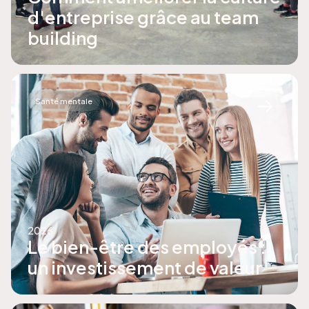
d'entreprise grâce au team
building
Santé mentale
2026
Le bien-être des employés :
un investissement de valeur