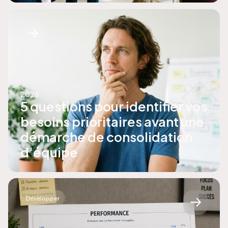
2026
5 questions pour identifier vos
besoins prioritaires avant une
démarche de consolidation
d'équipe
Développer