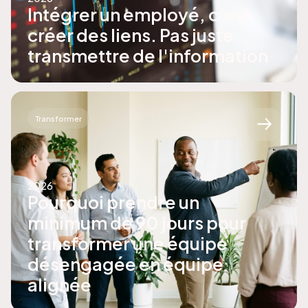
Intégrer un employé, c'est
créer des liens. Pas juste
transmettre de l'information
Transformer
2026
Pourquoi prendre un
minimum de 90 jours pour
transformer une équipe
désengagée en équipe
alignée