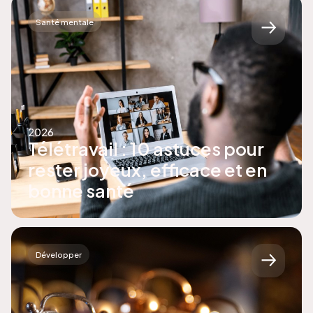
Santé mentale
2026
Télétravail : 10 astuces pour
rester joyeux, efficace et en
bonne santé
Développer