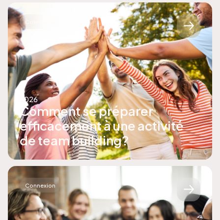
Connexion
2026
Comment se préparer
efficacement à une activité
de team building?
Connexion