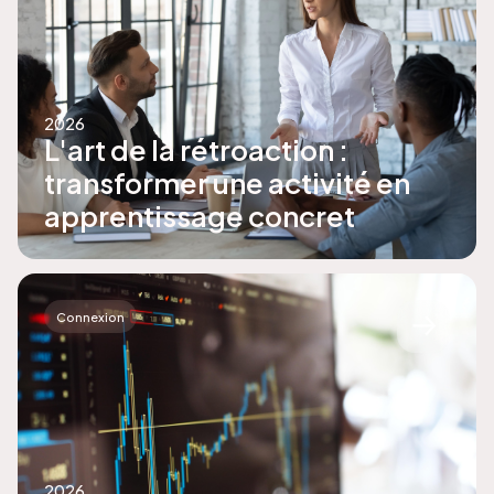
2026
L'art de la rétroaction :
transformer une activité en
apprentissage concret
Connexion
2026