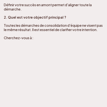
Définir votre succès en amont permet d'aligner toute la
démarche.
2. Quel est votre objectif principal ?
Toutes les démarches de consolidation d'équipe ne visent pas
le même résultat. Il est essentiel de clarifier votre intention.
Cherchez-vous à :
créer des liens entre les membres de l'équipe
améliorer des compétences de collaboration
développer la capacité de leadership
renforcer l'alignement autour des objectifs
Ces objectifs peuvent sembler similaires. Mais ils nécessitent
des approches très différentes.
Créer un moment de connexion ne demande pas le même
cadre qu'améliorer la communication ou développer le
leadership.
Lorsque l'objectif est flou, l'impact l'est aussi. Lorsque
l'objectif est clair, chaque action devient cohérente.