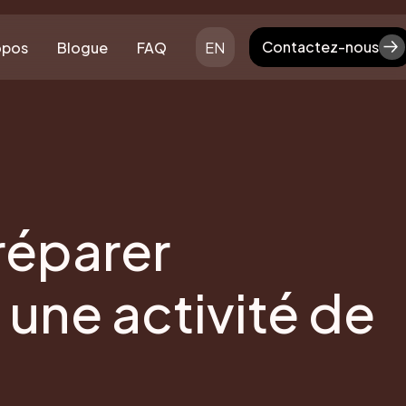
Contactez-nous
opos
Blogue
FAQ
EN
Contactez-nous
éparer
une activité de