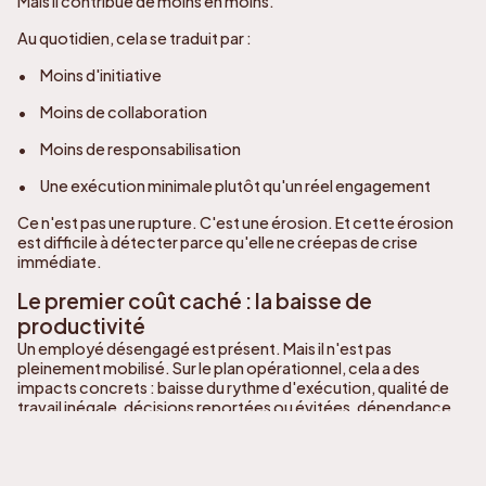
Mais il contribue de moins en moins.
Au quotidien, cela se traduit par :
• Moins d'initiative
• Moins de collaboration
• Moins de responsabilisation
• Une exécution minimale plutôt qu'un réel engagement
Ce n'est pas une rupture. C'est une érosion. Et cette érosion
est difficile à détecter parce qu'elle ne créepas de crise
immédiate.
Le premier coût caché : la baisse de
productivité
Un employé désengagé est présent. Mais il n'est pas
pleinement mobilisé. Sur le plan opérationnel, cela a des
impacts concrets : baisse du rythme d'exécution, qualité de
travail inégale, décisions reportées ou évitées, dépendance
accrue au gestionnaire.
Quelques employés désengagés peuvent créer un effet
domino : surcharge sur les membres les plus engagés,