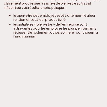
clairement prouvé que la santé et le bien-être au travail
influent sur vos résultats nets, puisque :
le bien-être des employés est étroitement lié à leur
rendement et à leur productivité
les initiatives « bien-être » de l’entreprise sont
attrayantes pour les employés les plus performants,
réduisent le roulement du personnel et contribuent à
l’engagement
les employeurs ayant investi dans des programmes de
bien-être ont en moyenne économisé (pour chaque
dollar investi) 6 dollars sur les soins de santé
Les programmes de bien-être des employés profitent à
chaque parti : ils sont bons pour les employés et les
employeurs. Peu importe la taille, toute organisation peut
intégrer des initiatives de bien-être à sa culture de travail. Par
exemple, exploiter des thèmes et créer des défis de bien-être
sains peuvent grandement encourager et inspirer les
employés à adopter de bonnes habitudes dans leur vie
personnelle.
Voici quelques suggestions de programmes à déployer
sur votre lieu de travail pour aider vos employés à pouvoir
vous soutenir dans vos démarches.