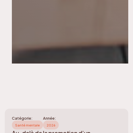
Catégorie:
Année:
Santé mentale
2026
Au-delà de la promotion d’un