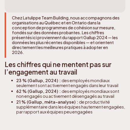
Chez Latulippe Team Building, nous accompagnons des
organisations au Québec et en Ontario dans la
conception de programmes de cohésion sur mesure,
fondés sur des données probantes. Les chiffres
présentés ici proviennent du rapport Gallup 2024 — les
données les plus récentes disponibles — et orientent
directement les meilleures pratiques à adopter en
2026.
Les chiffres qui ne mentent pas sur
l’engagement au travail
23 % (Gallup, 2024) :
des employés mondiaux
seulement sont activement engagés dans leur travail
62 % (Gallup, 2024) :
des employés mondiaux sont
non engagés ou activement désengagés au travail
21 % (Gallup, méta-analyse) :
de productivité
supplémentaire dans les équipes hautement engagées,
par rapport aux équipes peu engagées
23 % (Gallup, 2024) :
de rentabilité en plus dans les
entreprises où l’engagement est élevé
41 % (Gallup, méta-analyse) :
d’absentéisme en