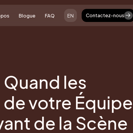
Contactez-nous
opos
Blogue
FAQ
EN
Contactez-nous
 Quand les
 de votre Équipe
vant de la Scène