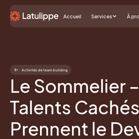
Accueil
Services
À pr
Activités de team building
Le Sommelier –
Talents Cachés
Prennent le De